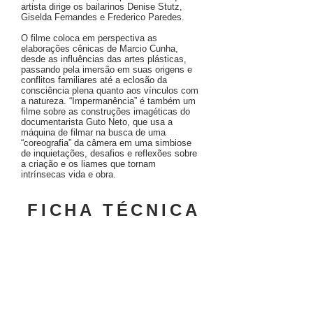
artista dirige os bailarinos Denise Stutz,
Giselda Fernandes e Frederico Paredes.
O filme coloca em perspectiva as
elaborações cênicas de Marcio Cunha,
desde as influências das artes plásticas,
passando pela imersão em suas origens e
conflitos familiares até a eclosão da
consciência plena quanto aos vínculos com
a natureza. “Impermanência” é também um
filme sobre as construções imagéticas do
documentarista Guto Neto, que usa a
máquina de filmar na busca de uma
“coreografia” da câmera em uma simbiose
de inquietações, desafios e reflexões sobre
a criação e os liames que tornam
intrínsecas vida e obra.
FICHA TÉCNICA
Roteiro, direção, cinematografia. montagem e
finalização :
Guto Neto
Som Direto: Jorge Cabide
Design Gráfico: Cacau Gondomar