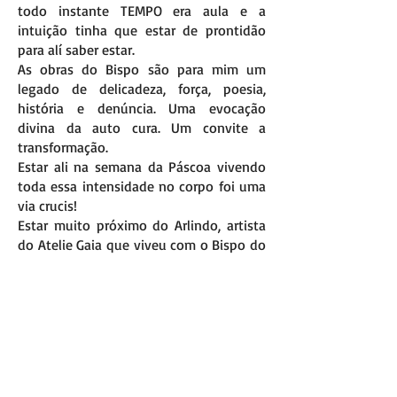
todo instante TEMPO era aula e a
intuição tinha que estar de prontidão
para alí saber estar.
As obras do Bispo são para mim um
legado de delicadeza, força, poesia,
história e denúncia. Uma evocação
divina da auto cura. Um convite a
transformação.
Estar ali na semana da Páscoa vivendo
toda essa intensidade no corpo foi uma
via crucis!
Estar muito próximo do Arlindo, artista
do Atelie Gaia que viveu com o Bispo do
Rosario naquele tempo de atrocidades,
tendo a oportunidade de performarmos
juntos na Cela do Bispo desbravando a
dor do passado, sacralizando o ato como
uma limpeza e purificação, expurgando
o sofrimento e dando voz aos excluídos
foi imenso. Ainda estou digerindo!