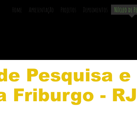
Home
Apresentação
Projetos
Depoimentos
Núcleo de P
de Pesquisa e
 Friburgo - R