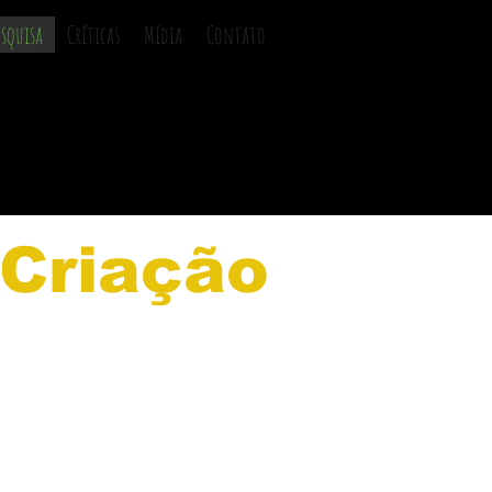
esquisa
Críticas
Mídia
Contato
 Criação
J