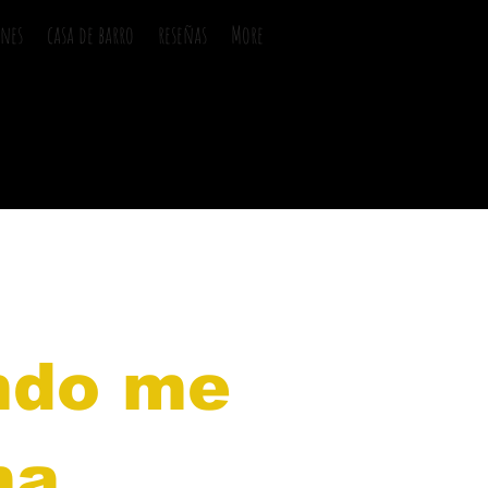
ones
casa de barro
reseñas
More
ando me
ma