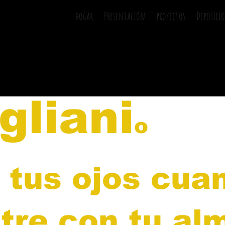
hogar
Presentación
proyectos
Deposici
gliani
o
é tus ojos cu
tre con tu al